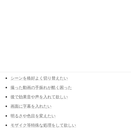
結婚式の余興動画をプレゼントしたい
卒部・卒団の記念動画を作りたい
誕生祝いの動画をプレゼントしたい
子供の発表会の動画を作りたい
お子様の成長記録を残したい
こんな時はこんな技を使います
手振れや無駄なカットが沢山ある
シーンを格好よく切り替えたい
撮った動画の手振れが酷く困った
後で効果音や声を入れて欲しい
画面に字幕を入れたい
明るさや色目を変えたい
モザイク等特殊な処理をして欲しい